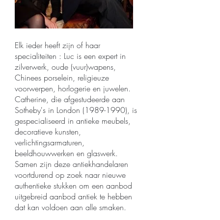
Elk ieder heeft zijn of haar
specialiteiten : Luc is een expert in
zilverwerk, oude (vuur)wapens,
Chinees porselein, religieuze
voorwerpen, horlogerie en juwelen.
Catherine, die afgestudeerde aan
Sotheby's in London
(1989-1990)
, is
gespecialiseerd in antieke meubels,
decoratieve kunsten,
verlichtingsarmaturen,
beeldhouwwerken en glaswerk.
Samen zijn deze antiekhandelaren
voortdurend op zoek naar nieuwe
authentieke stukken om een aanbod
uitgebreid aanbod antiek te hebben
dat kan voldoen aan alle smaken.