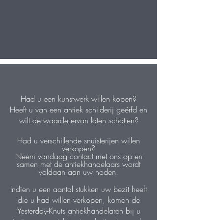
Had u een kunstwerk willen kopen?
Heeft u van een antiek schilderij geërfd en
wilt de waarde ervan laten schatten?
Had u verschillende snuisterijen willen
verkopen?
Neem vandaag contact met ons op en
samen met de antiekhandelaars wordt
voldaan aan uw noden.
Indien u een aantal stukken uw bezit heeft
die u had willen verkopen, komen de
Yesterday-Knuts antiekhandelaren bij u